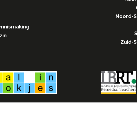
Noord-
ennismaking
S
zin
Zuid-