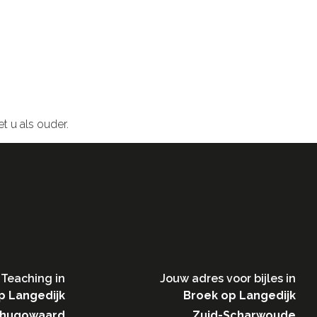
et u als ouder.
Teaching in​
Jouw adres voor bijles in
p Langedijk
Broek op Langedijk
hugowaard
Zuid-Scharwoude