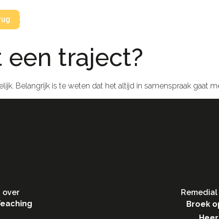
rug
 een traject?
elijk. Belangrijk is te weten dat het altijd in samenspraak gaat m
 over
Remedial 
Teaching
Broek o
Heer