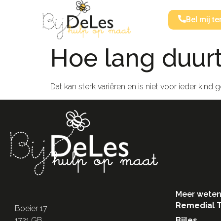
Bel mij te
Hoe lang duurt
Dat kan sterk variëren en is niet voor ieder kind g
Meer weten
Remedial 
Boeier 17
Bijles
1721 GB