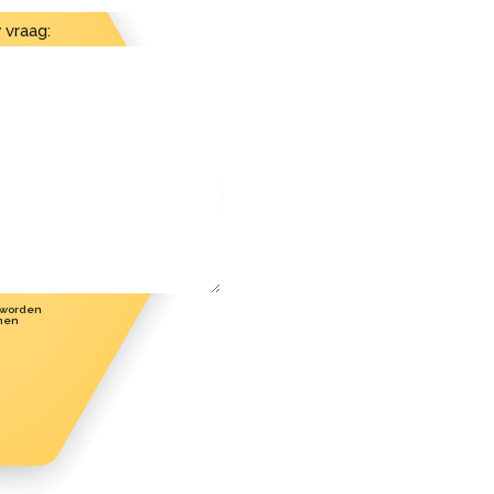
 vraag:
 worden
men