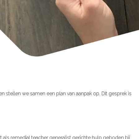
en stellen we samen een plan van aanpak op. Dit gesprek is
 als remedial teacher generalist gerichte hulp geboden bij