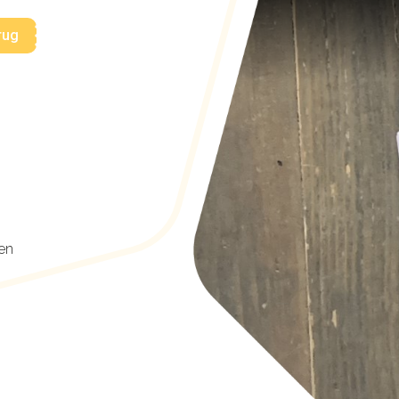
rug
 en