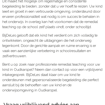
Dit maakt het mogelijk om regelmatige en consistente
begeleiding te bieden, zonder dat u ver hoeft te reizen. Uw kind
leert en groeit in een vertrouwde omgeving, ondersteund door
ervaren professionaliteit wat nodig is om succes te behalen in
het onderwijs. In overleg kan het voorkomen dat de remedial
teaching op de school zelf plaats vindt, onder schooltijd.
BijDeLes gelooft dat elk kind het verdient om zich volledig te
ontwikkelen, ongeacht de uitdagingen die het onderweg
tegenkomt. Door de gerichte aanpak en ruime ervaring is er
vaak een aanzienlijke verbetering in schoolresultaten en
zelfvertrouwen.
Bent u op zoek naar professionele remedial teaching voor uw
kind in Oudkarspel? Neem dan contact op voor een vrijblijvend
intakegesprek. BijDeLes staat klaar om uw kind te
ondersteunen met gepersonaliseerde begeleiding die perfect
aansluit bij de behoeften van uw kind en de
onderwijsomgeving in Oudkarspel.
Vraag vrijblijvend
advies
aan​