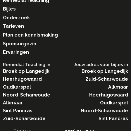
Remedial Teaching
Bijles
Onderzoek
Tarieven
Plan een kennismaking
Sponsorgezin
Ervaringen
Remedial Teaching in​
Jouw adres voor bijles in
Broek op Langedijk
Broek op Langedijk
Heerhugowaard
Zuid-Scharwoude
Oudkarspel
Alkmaar
Noord-Scharwoude
Heerhugowaard
Alkmaar
Oudkarspel
Sint Pancras
Noord-Scharwoude
Zuid-Scharwoude
Sint Pancras