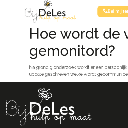
Bel mij te
Hoe wordt de 
gemonitord?
Na grondig onderzoek wordt er een persoonlijk 
update geschreven welke wordt gecommuniceer