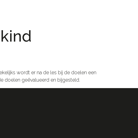
 kind
elijks wordt er na de les bij de doelen een
 doelen geëvalueerd en bijgesteld.