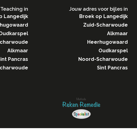
Teaching in​
Jouw adres voor bijles in
p Langedijk
Broek op Langedijk
hugowaard
Zuid-Scharwoude
Oudkarspel
Alkmaar
Scharwoude
Heerhugowaard
Alkmaar
Oudkarspel
int Pancras
Noord-Scharwoude
Scharwoude
Sint Pancras