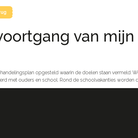
rug
voortgang van mijn
handelingsplan opgesteld waarin de doelen staan vermeld. Wek
d met ouders en school. Rond de schoolvakanties worden de