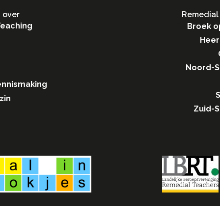
 over
Remedial 
Teaching
Broek o
Heer
Noord-
ennismaking
S
zin
Zuid-