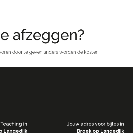
sie afzeggen?
n te voren door te geven anders worden de kosten
Teaching in​
Jouw adres voor bijles in
p Langedijk
Broek op Langedijk