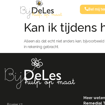
Bel mij te
Kan ik tijdens 
Alleen als dat echt niet anders kan, bijvoorbeeld
in rekening gebracht.
Meer weten
Remedial 
Boeier 17