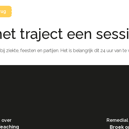
rug
het traject een ses
 bij ziekte, feesten en partijen. Het is belangrijk dit 24 uur va
 over
Remedial 
Teaching
Broek o