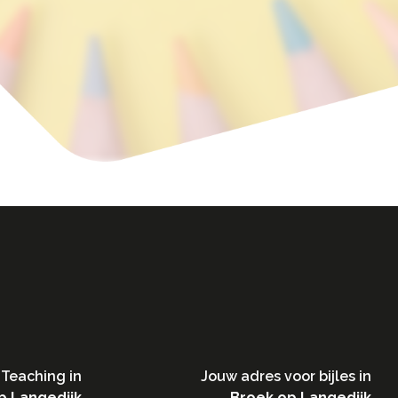
Teaching in​
Jouw adres voor bijles in
p Langedijk
Broek op Langedijk