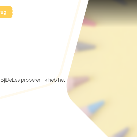
rug
BijDeLes proberen! Ik heb het