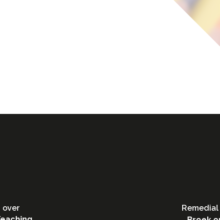
 over
Remedial 
Teaching
Broek o