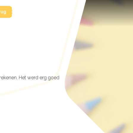
rug
n rekenen. Het werd erg goed