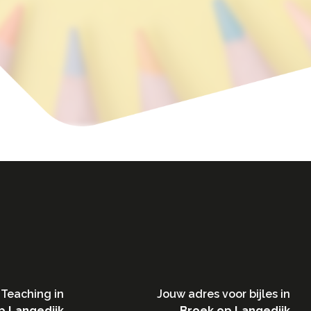
Teaching in​
Jouw adres voor bijles in
p Langedijk
Broek op Langedijk