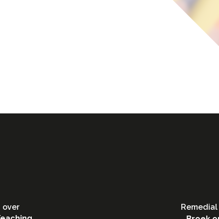
 over
Remedial 
Teaching
Broek o