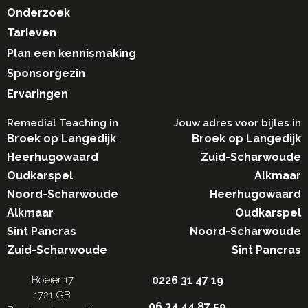
Onderzoek
Tarieven
Plan een kennismaking
Sponsorgezin
Ervaringen
Remedial Teaching in​
Jouw adres voor bijles in
Broek op Langedijk
Broek op Langedijk
Heerhugowaard
Zuid-Scharwoude
Oudkarspel
Alkmaar
Noord-Scharwoude
Heerhugowaard
Alkmaar
Oudkarspel
Sint Pancras
Noord-Scharwoude
Zuid-Scharwoude
Sint Pancras
Boeier 17
0226 31 47 19
1721 GB
06 34 44 87 59