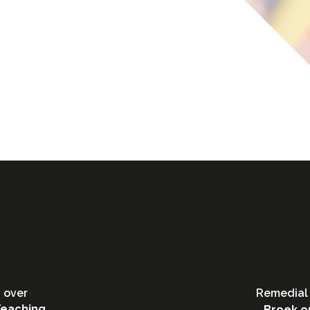
 over
Remedial 
Teaching
Broek o