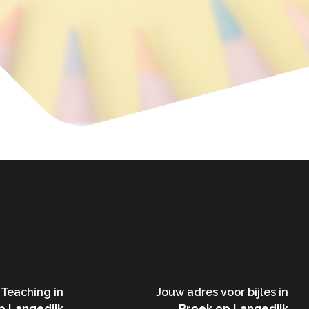
Teaching in​
Jouw adres voor bijles in
p Langedijk
Broek op Langedijk