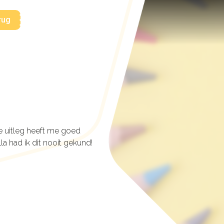
rug
De uitleg heeft me goed
a had ik dit nooit gekund!