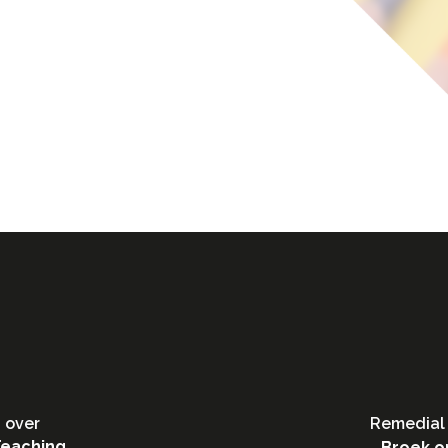
 over
Remedial 
Teaching
Broek o