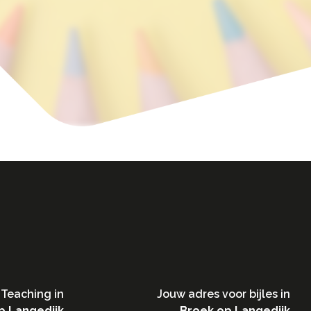
Teaching in​
Jouw adres voor bijles in
p Langedijk
Broek op Langedijk