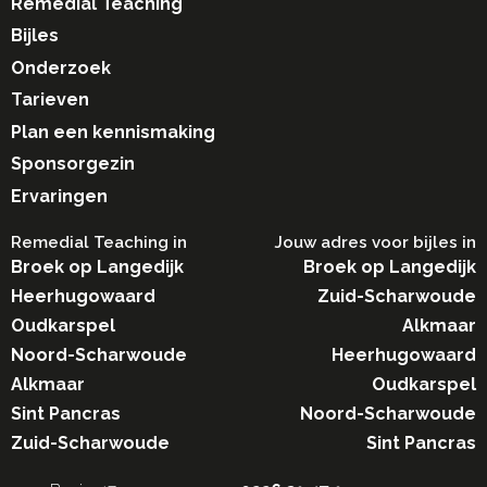
Remedial Teaching
Bijles
Onderzoek
Tarieven
Plan een kennismaking
Sponsorgezin
Ervaringen
Remedial Teaching in​
Jouw adres voor bijles in
Broek op Langedijk
Broek op Langedijk
Heerhugowaard
Zuid-Scharwoude
Oudkarspel
Alkmaar
Noord-Scharwoude
Heerhugowaard
Alkmaar
Oudkarspel
Sint Pancras
Noord-Scharwoude
Zuid-Scharwoude
Sint Pancras