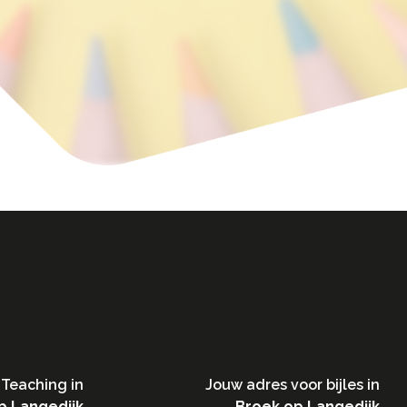
Teaching in​
Jouw adres voor bijles in
p Langedijk
Broek op Langedijk