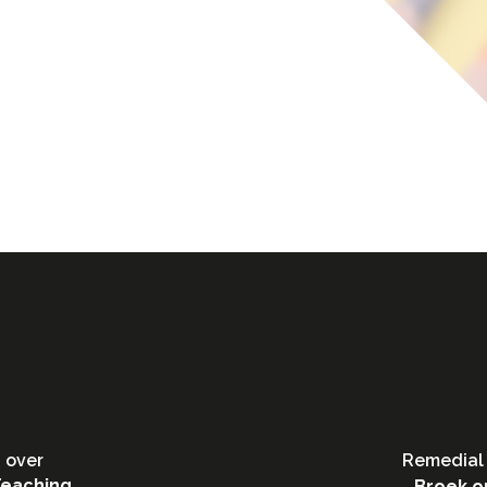
 over
Remedial 
Teaching
Broek o