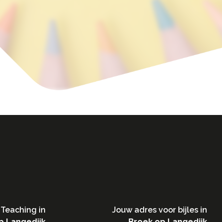
Teaching in​
Jouw adres voor bijles in
p Langedijk
Broek op Langedijk