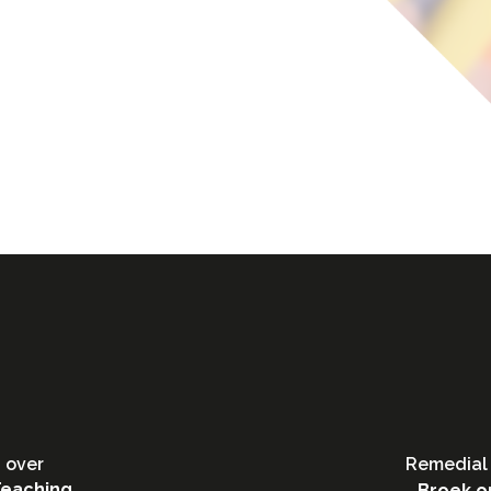
 over
Remedial 
Teaching
Broek o