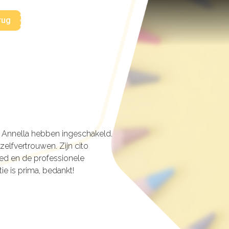
rug
n Annella hebben ingeschakeld.
elfvertrouwen. Zijn cito
goed en de professionele
e is prima, bedankt!