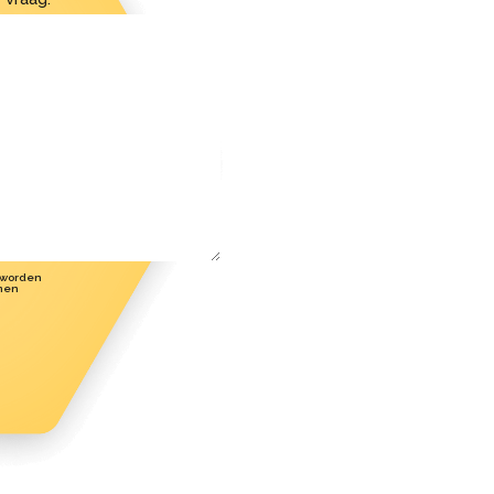
 worden
men