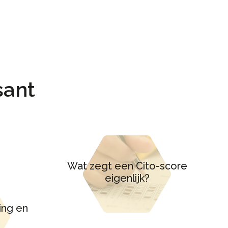
sant
Wat zegt een Cito-score
eigenlijk?
ing en