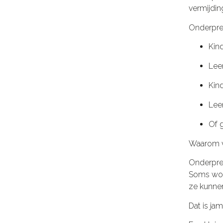
vermijding
Onderpres
Kin
Leer
Kind
Leer
Of 
Waarom va
Onderpres
Soms word
ze kunne
Dat is ja