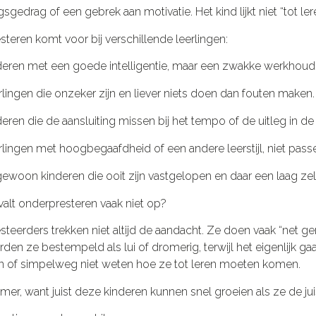
sgedrag of een gebrek aan motivatie. Het kind lijkt niet “tot le
teren komt voor bij verschillende leerlingen:
deren met een goede intelligentie, maar een zwakke werkhoud
lingen die onzeker zijn en liever niets doen dan fouten maken.
eren die de aansluiting missen bij het tempo of de uitleg in de 
lingen met hoogbegaafdheid of een andere leerstijl, niet pass
gewoon kinderen die ooit zijn vastgelopen en daar een laag ze
lt onderpresteren vaak niet op?
teerders trekken niet altijd de aandacht. Ze doen vaak “net g
en ze bestempeld als lui of dromerig, terwijl het eigenlijk gaa
n of simpelweg niet weten hoe ze tot leren moeten komen.
mmer, want juist deze kinderen kunnen snel groeien als ze de jui