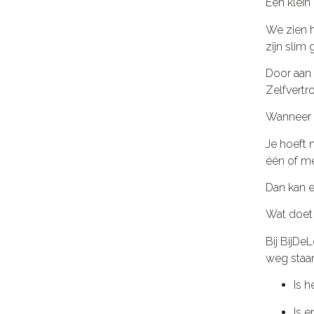
Een klein 
We zien h
zijn slim 
Door aan 
Zelfvertr
Wanneer i
Je hoeft n
één of m
Dan kan e
Wat doet
Bij BijDe
weg staan
Is h
Is e