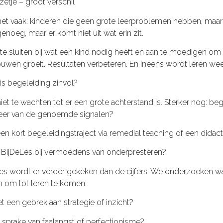
zetje – groot verschil
et vaak: kinderen die geen grote leerproblemen hebben, maar
genoeg, maar er komt niet uit wat erin zit.
te sluiten bij wat een kind nodig heeft en aan te moedigen om 
ouwen groeit. Resultaten verbeteren. En ineens wordt leren wee
s begeleiding zinvol?
iet te wachten tot er een grote achterstand is. Sterker nog: bege
eer van de genoemde signalen?
en kort begeleidingstraject via remedial teaching of een didact
 BijDeLes bij vermoedens van onderpresteren?
Les wordt er verder gekeken dan de cijfers. We onderzoeken
 om tot leren te komen:
et een gebrek aan strategie of inzicht?
r sprake van faalangst of perfectionisme?