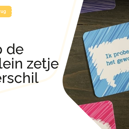
rug
p de
ein zetje
rschil