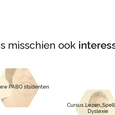
 is misschien ook
interes
view PABO studenten
Cursus Lezen, Spell
Dyslexie