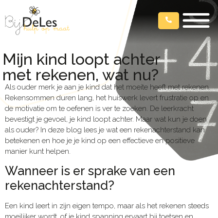
Mijn kind loopt achter
met rekenen, wat nu?
Als ouder merk je aan je kind dat het moeite heeft met rekenen.
Rekensommen duren lang, het huiswerk levert frustratie op en
de motivatie om te oefenen is ver te zoeken. De leerkracht
bevestigt je gevoel, je kind loopt achter. Maar wat kun je doen
als ouder? In deze blog lees je wat een rekenachterstand kan
betekenen en hoe je je kind op een effectieve en positieve
manier kunt helpen.
Wanneer is er sprake van een
rekenachterstand?
Een kind leert in zijn eigen tempo, maar als het rekenen steeds
moeilijker wordt, of je kind spanning ervaart bij toetsen en