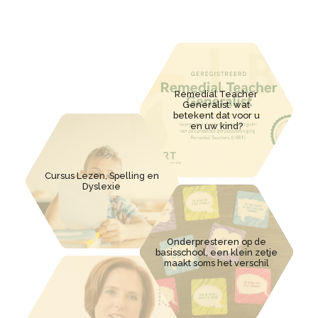
Remedial Teacher
Generalist: wat
betekent dat voor u
en uw kind?
Cursus Lezen, Spelling en
Dyslexie
Onderpresteren op de
basisschool, een klein zetje
maakt soms het verschil