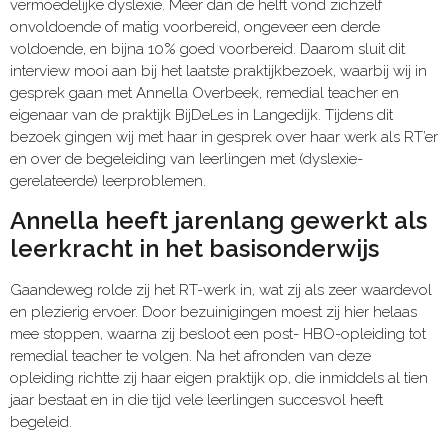
vermoedelijke dyslexie. Meer dan de helft vond zichzelf
onvoldoende of matig voorbereid, ongeveer een derde
voldoende, en bijna 10% goed voorbereid. Daarom sluit dit
interview mooi aan bij het laatste praktijkbezoek, waarbij wij in
gesprek gaan met Annella Overbeek, remedial teacher en
eigenaar van de praktijk BijDeLes in Langedijk. Tijdens dit
bezoek gingen wij met haar in gesprek over haar werk als RT’er
en over de begeleiding van leerlingen met (dyslexie-
gerelateerde) leerproblemen.
Annella heeft jarenlang gewerkt als
leerkracht in het basisonderwijs
Gaandeweg rolde zij het RT-werk in, wat zij als zeer waardevol
en plezierig ervoer. Door bezuinigingen moest zij hier helaas
mee stoppen, waarna zij besloot een post- HBO-opleiding tot
remedial teacher te volgen. Na het afronden van deze
opleiding richtte zij haar eigen praktijk op, die inmiddels al tien
jaar bestaat en in die tijd vele leerlingen succesvol heeft
begeleid.