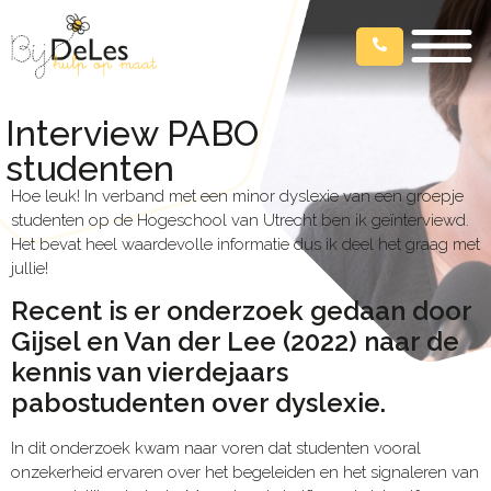
Interview PABO
studenten
Hoe leuk! In verband met een minor dyslexie van een groepje
studenten op de Hogeschool van Utrecht ben ik geïnterviewd.
Het bevat heel waardevolle informatie dus ik deel het graag met
jullie!
Recent is er onderzoek gedaan door
Gijsel en Van der Lee (2022) naar de
kennis van vierdejaars
pabostudenten over dyslexie.
In dit onderzoek kwam naar voren dat studenten vooral
onzekerheid ervaren over het begeleiden en het signaleren van