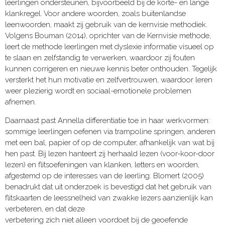
leerlingen ondersteunen, bijvoorbeeld bij de korte- en lange
klankregel. Voor andere woorden, zoals buitenlandse
leenwoorden, maakt zij gebruik van de kernvisie methodiek.
Volgens Bouman (2014), oprichter van de Kernvisie methode,
leert de methode leerlingen met dyslexie informatie visueel op
te slaan en zelfstandig te verwerken, waardoor zij fouten
kunnen corrigeren en nieuwe kennis beter onthouden. Tegelijk
versterkt het hun motivatie en zelfvertrouwen, waardoor leren
weer plezierig wordt en sociaal-emotionele problemen
afnemen.
Daarnaast past Annella differentiatie toe in haar werkvormen:
sommige leerlingen oefenen via trampoline springen, anderen
met een bal, papier of op de computer, afhankelijk van wat bij
hen past. Bij lezen hanteert zij herhaald lezen (voor-koor-door
lezen) en flitsoefeningen van klanken, letters en woorden,
afgestemd op de interesses van de leerling. Blomert (2005)
benadrukt dat uit onderzoek is bevestigd dat het gebruik van
flitskaarten de leessnelheid van zwakke lezers aanzienlijk kan
verbeteren, en dat deze
verbetering zich niet alleen voordoet bij de geoefende