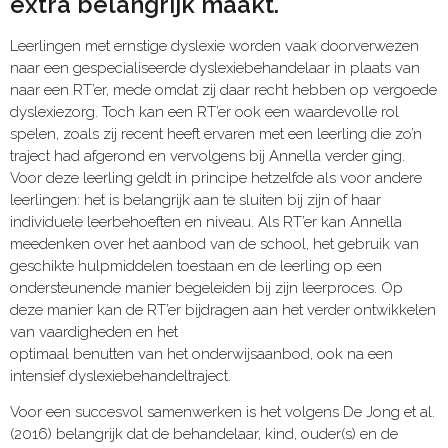
extra belangrijk maakt.
Leerlingen met ernstige dyslexie worden vaak doorverwezen
naar een gespecialiseerde dyslexiebehandelaar in plaats van
naar een RT’er, mede omdat zij daar recht hebben op vergoede
dyslexiezorg. Toch kan een RT’er ook een waardevolle rol
spelen, zoals zij recent heeft ervaren met een leerling die zo’n
traject had afgerond en vervolgens bij Annella verder ging.
Voor deze leerling geldt in principe hetzelfde als voor andere
leerlingen: het is belangrijk aan te sluiten bij zijn of haar
individuele leerbehoeften en niveau. Als RT’er kan Annella
meedenken over het aanbod van de school, het gebruik van
geschikte hulpmiddelen toestaan en de leerling op een
ondersteunende manier begeleiden bij zijn leerproces. Op
deze manier kan de RT’er bijdragen aan het verder ontwikkelen
van vaardigheden en het
optimaal benutten van het onderwijsaanbod, ook na een
intensief dyslexiebehandeltraject.
Voor een succesvol samenwerken is het volgens De Jong et al.
(2016) belangrijk dat de behandelaar, kind, ouder(s) en de