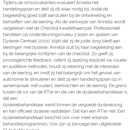
Tijdens de schoolvakanties evalueert Annella het
handelingsplan en stelt zij dit waar nodig bij, zodat de
begeleiding goed blijft aansluiten bij de ontwikkeling en
behoeften van de leerling. Als de werkwijze van Annella wordt
vergeleken met de Checklist kwaliteitsaanpak: Professioneel
handelen op ondersteuningsniveau 3 lezen en spellen van
Dyslexie Centraal (2021), blijkt dat zij de juiste zorg biedt aan
leerlingen met dyslexie. Annella sluit bij haar begeleiding aan
bij de belangrijke richtlijnen van de checklist. Zo geeft zij
procesgerichte feedback, oefent zij spelling expliciet via visuele
en auditieve methodes, houdt zij rekening met de interesses
van de leerling, en vindt zij het belangrijk om het gevoel van
autonomie te stimuleren en stelt zij een handelingsplan op in
samenspraak met ouders, leerkrachten en de leerling. De grens
tussen de rol van de RT’er en die van de dyslexiebehandelaar is
dat een
dyslexiebehandelaar werkt binnen de vergoede dyslexiezorg
en kan officieel dyslexie vaststellen. Dat kan een RT’er niet. Een
dyslexiebehandelaar beschikt ook over meer erkende
behandelprogramma’s. Ook zijn zij bevoegd een uitgebreide