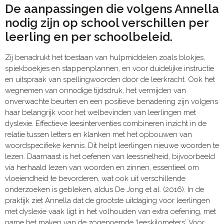
De aanpassingen die volgens Annella
nodig zijn op school verschillen per
leerling en per schoolbeleid.
Zij benadrukt het toestaan van hulpmiddelen zoals blokjes,
spiekboekjes en stappenplannen, en voor duidelijke instructie
en uitspraak van spellingwoorden door de leerkracht. Ook het
wegnemen van onnodige tijdsdruk, het vermijden van
onverwachte beurten en een positieve benadering zijn volgens
haar belangrijk voor het welbevinden van leerlingen met
dyslexie. Effectieve leesinterventies combineren inzicht in de
relatie tussen letters en klanken met het opbouwen van
woordspecifieke kennis. Dit helpt leerlingen nieuwe woorden te
lezen. Daarnaast is het oefenen van leessnelheid, bijvoorbeeld
via herhaald lezen van woorden en zinnen, essentieel om
vloeiendheid te bevorderen, wat ook uit verschillende
onderzoeken is gebleken, aldus De Jong et al. (2016). In de
praktijk ziet Annella dat de grootste uitdaging voor leerlingen
met dyslexie vaak ligt in het volhouden van extra oefening, met
name het maken van de zogenoemde ‘leeskilometers’. Voor