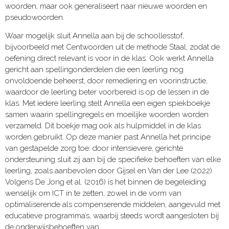
woorden, maar ook generaliseert naar nieuwe woorden en
pseudowoorden.
Waar mogelijk sluit Annella aan bij de schoollesstof,
bijvoorbeeld met Centwoorden uit de methode Staal, zodat de
oefening direct relevant is voor in de klas. Ook werkt Annella
gericht aan spellingonderdelen die een leerling nog
onvoldoende beheerst, door remediering en voorinstructie,
waardoor de leerling beter voorbereid is op de lessen in de
klas. Met iedere leerling stelt Annella een eigen spiekboekje
samen waarin spellingregels en moeilijke woorden worden
verzameld. Dit boekje mag ook als hulpmiddel in de klas
worden gebruikt. Op deze manier past Annella het principe
van gestapelde zorg toe: door intensievere, gerichte
ondersteuning sluit zij aan bij de specifieke behoeften van elke
leerling, zoals aanbevolen door Gijsel en Van der Lee (2022).
Volgens De Jong et al. (2016) is het binnen de begeleiding
wenselijk om ICT in te zetten, zowel in de vorm van
optimaliserende als compenserende middelen, aangevuld met
educatieve programma’s, waarbij steeds wordt aangesloten bij
de onderwijsbehoeften van