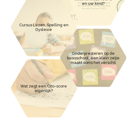
en uw kind?
Cursus Lezen, Spelling en
Dyslexie
Onderpresteren op de
basisschool, een klein zetje
maakt soms het verschil
Wat zegt een Cito-score
eigenlijk?