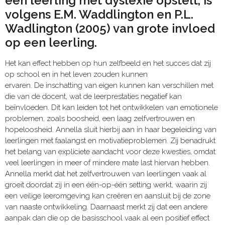
een leerling met dyslexie opstelt, is
volgens E.M. Waddlington en P.L.
Wadlington (2005) van grote invloed
op een leerling.
Het kan effect hebben op hun zelfbeeld en het succes dat zij
op school en in het leven zouden kunnen
ervaren. De inschatting van eigen kunnen kan verschillen met
die van de docent, wat de leerprestaties negatief kan
beïnvloeden. Dit kan leiden tot het ontwikkelen van emotionele
problemen, zoals boosheid, een laag zelfvertrouwen en
hopeloosheid. Annella sluit hierbij aan in haar begeleiding van
leerlingen met faalangst en motivatieproblemen. Zij benadrukt
het belang van expliciete aandacht voor deze kwesties, omdat
veel leerlingen in meer of mindere mate last hiervan hebben.
Annella merkt dat het zelfvertrouwen van leerlingen vaak al
groeit doordat zij in een één-op-één setting werkt, waarin zij
een veilige leeromgeving kan creëren en aansluit bij de zone
van naaste ontwikkeling. Daarnaast merkt zij dat een andere
aanpak dan die op de basisschool vaak al een positief effect