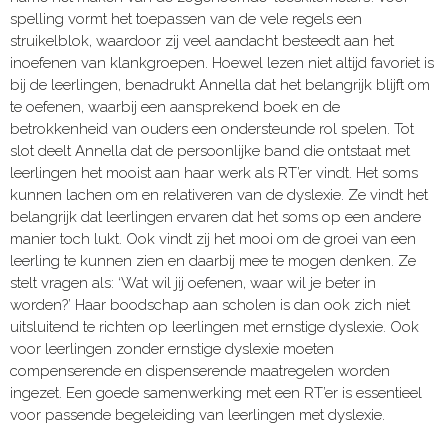
spelling vormt het toepassen van de vele regels een
struikelblok, waardoor zij veel aandacht besteedt aan het
inoefenen van klankgroepen. Hoewel lezen niet altijd favoriet is
bij de leerlingen, benadrukt Annella dat het belangrijk blijft om
te oefenen, waarbij een aansprekend boek en de
betrokkenheid van ouders een ondersteunde rol spelen. Tot
slot deelt Annella dat de persoonlijke band die ontstaat met
leerlingen het mooist aan haar werk als RT’er vindt. Het soms
kunnen lachen om en relativeren van de dyslexie. Ze vindt het
belangrijk dat leerlingen ervaren dat het soms op een andere
manier toch lukt. Ook vindt zij het mooi om de groei van een
leerling te kunnen zien en daarbij mee te mogen denken. Ze
stelt vragen als: ‘Wat wil jij oefenen, waar wil je beter in
worden?’ Haar boodschap aan scholen is dan ook zich niet
uitsluitend te richten op leerlingen met ernstige dyslexie. Ook
voor leerlingen zonder ernstige dyslexie moeten
compenserende en dispenserende maatregelen worden
ingezet. Een goede samenwerking met een RT’er is essentieel
voor passende begeleiding van leerlingen met dyslexie.