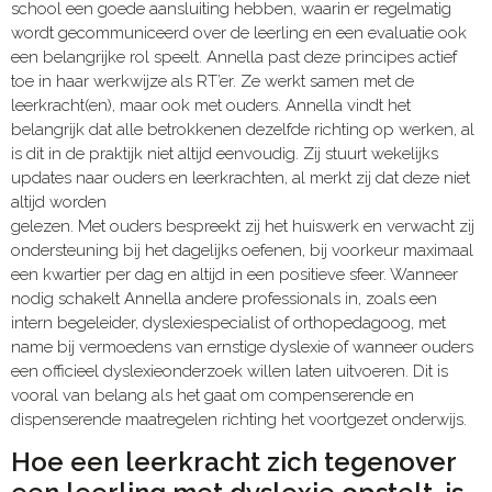
school een goede aansluiting hebben, waarin er regelmatig
wordt gecommuniceerd over de leerling en een evaluatie ook
een belangrijke rol speelt. Annella past deze principes actief
toe in haar werkwijze als RT’er. Ze werkt samen met de
leerkracht(en), maar ook met ouders. Annella vindt het
belangrijk dat alle betrokkenen dezelfde richting op werken, al
is dit in de praktijk niet altijd eenvoudig. Zij stuurt wekelijks
updates naar ouders en leerkrachten, al merkt zij dat deze niet
altijd worden
gelezen. Met ouders bespreekt zij het huiswerk en verwacht zij
ondersteuning bij het dagelijks oefenen, bij voorkeur maximaal
een kwartier per dag en altijd in een positieve sfeer. Wanneer
nodig schakelt Annella andere professionals in, zoals een
intern begeleider, dyslexiespecialist of orthopedagoog, met
name bij vermoedens van ernstige dyslexie of wanneer ouders
een officieel dyslexieonderzoek willen laten uitvoeren. Dit is
vooral van belang als het gaat om compenserende en
dispenserende maatregelen richting het voortgezet onderwijs.
Hoe een leerkracht zich tegenover