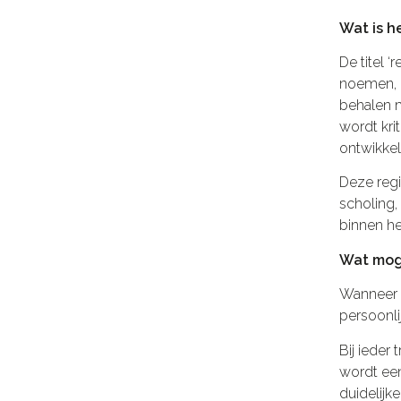
Wat is h
De titel 
noemen, o
behalen m
wordt kri
ontwikkel
Deze regi
scholing,
binnen he
Wat mog
Wanneer u
persoonli
Bij ieder
wordt een
duidelij