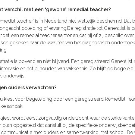
et verschil met een ‘gewone’ remedial teacher?
‘remedial teacher’ is in Nederland niet wettelijk beschermd. Dat
ngeacht opleiding of ervaring.De registratie tot Generalist is 
oet een remedial teacher aantonen dat hij of zij beschikt over d
tisch gekeken naar de kwaliteit van het diagnostisch onderzoek
ing.
stratie is bovendien niet blijvend. Een geregistreerd Generali
 intervisie en het bijhouden van vakkennis. Zo blijft de begelei
t onderwijs.
en ouders verwachten?
 kiest voor begeleiding door een geregistreerd Remedial Tea
jke aanpak.
 traject wordt eerst zorgvuldig onderzocht waar de sterke kant
 plan opgesteld dat aansluit bij de specifieke onderwijsbehoeft
ke communicatie met ouders en samenwerking met school. De 