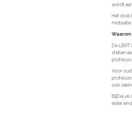
wordt aan
Het doel 
motivatie 
Waarom i
De LBRT b
stellen a
professio
Voor oude
professio
ook vakin
BijDeLes b
ieder kin