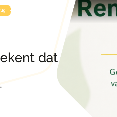
rug
tekent dat
ie