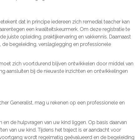
 betekent dat in principe iedereen zich remedial teacher kan
daarentegen een kwaliteitskeurmerk. Om deze registratie te
e juiste opleiding, praktijkervaring en vakkennis. Daarnaast
, de begeleiding, verslaglegging en professionele
st moet zich voortdurend blijven ontwikkelen door middel van
ding aansluiten bij de nieuwste inzichten en ontwikkelingen
cher Generalist, mag u rekenen op een professionele en
en en de hulpvragen van uw kind liggen. Op basis daarvan
en van uw kind. Tijdens het traject is er aandacht voor
voortgang wordt regelmatig geëvalueerd en de begeleiding