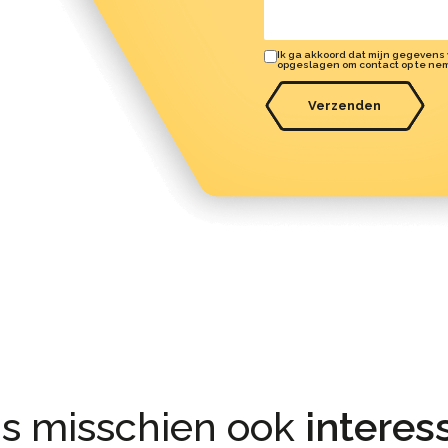
Ik ga akkoord dat mijn gegevens
opgeslagen om contact op te ne
Verzenden
 is misschien ook
interes