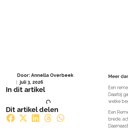
Door:
Annella Overbeek
Meer dan
juli 3, 2026
Een remed
In dit artikel
Daarbij g
welke beg
Dit artikel delen
Een Remed
brede, ac
Daarnaast