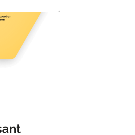
 worden
men
sant