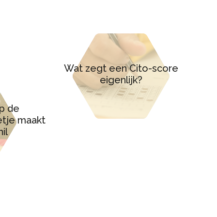
Wat zegt een Cito-score
eigenlijk?
p de
etje maakt
il