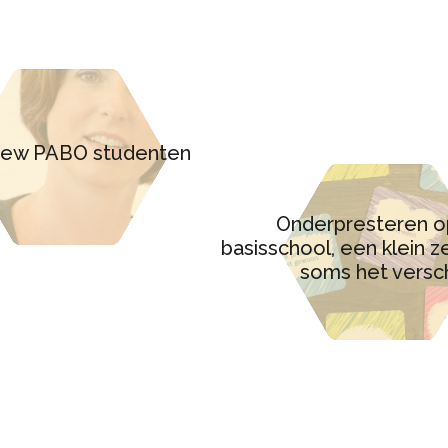
view PABO studenten
Onderpresteren o
basisschool, een klein z
soms het versch